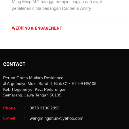
Ming Ming MC bangga menjadi bagian dari awal
perjalanan cinta pasangan Rachel & Andry
WEDDING & ENGAGEMENT
CONTACT
Perum Graha Mutiara Residence,
Jl Argomulyo Mukti Barat II, Blok C17 RT 09 RW 09
Kel. Tlogomulyo, Kec. Pedurungan
Semarang, Jawa Tengah 50195
Phone
:
0878 3196 2895
E-mail
:
wangmingshun@yahoo.com